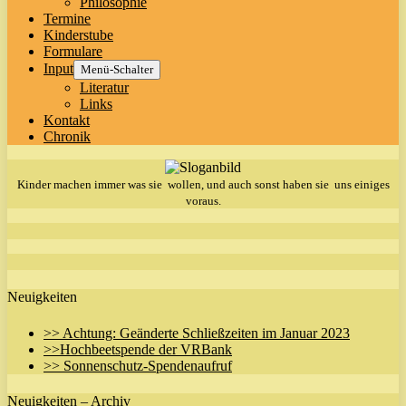
Philosophie
Termine
Kinderstube
Formulare
Input
Menü-Schalter
Literatur
Links
Kontakt
Chronik
Kinder machen immer was sie wollen, und auch sonst haben sie uns einiges
voraus.
Neuigkeiten
>> Achtung: Geänderte Schließzeiten im Januar 2023
>>Hochbeetspende der VRBank
>> Sonnenschutz-Spendenaufruf
Neuigkeiten – Archiv