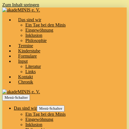
Zum Inhalt springen
Das sind wir
Ein Tag bei den Minis
Eingewöhnung
Inklusion
Philosophie
Termine
Kinderstube
Formulare
Input
Literatur
Links
Kontakt
Chronik
Menü-Schalter
Das sind wir
Menü-Schalter
Ein Tag bei den Minis
Eingewöhnung
Inklusion