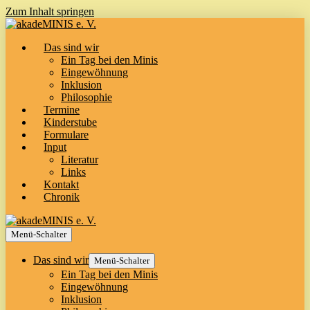
Zum Inhalt springen
Das sind wir
Ein Tag bei den Minis
Eingewöhnung
Inklusion
Philosophie
Termine
Kinderstube
Formulare
Input
Literatur
Links
Kontakt
Chronik
Menü-Schalter
Das sind wir
Menü-Schalter
Ein Tag bei den Minis
Eingewöhnung
Inklusion