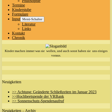
Philosophie
Termine
Kinderstube
Formulare
Input
Menü-Schalter
Literatur
Links
Kontakt
Chronik
Kinder machen immer was sie wollen, und auch sonst haben sie uns einiges
voraus.
Neuigkeiten
>> Achtung: Geänderte Schließzeiten im Januar 2023
>>Hochbeetspende der VRBank
>> Sonnenschutz-Spendenaufruf
Neuigkeiten – Archiv