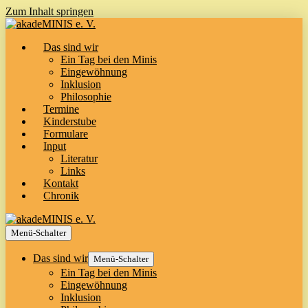
Zum Inhalt springen
Das sind wir
Ein Tag bei den Minis
Eingewöhnung
Inklusion
Philosophie
Termine
Kinderstube
Formulare
Input
Literatur
Links
Kontakt
Chronik
Menü-Schalter
Das sind wir
Menü-Schalter
Ein Tag bei den Minis
Eingewöhnung
Inklusion