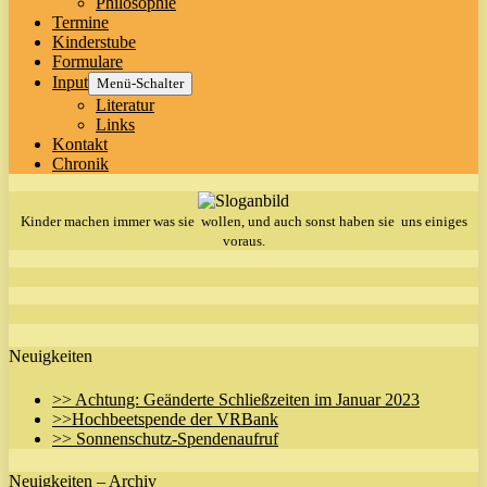
Philosophie
Termine
Kinderstube
Formulare
Input
Menü-Schalter
Literatur
Links
Kontakt
Chronik
Kinder machen immer was sie wollen, und auch sonst haben sie uns einiges
voraus.
Neuigkeiten
>> Achtung: Geänderte Schließzeiten im Januar 2023
>>Hochbeetspende der VRBank
>> Sonnenschutz-Spendenaufruf
Neuigkeiten – Archiv